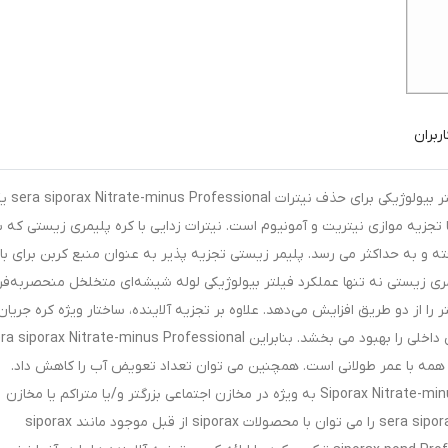
ربران
sera siporax Nitrate-minus Professional محیط فیلتر بیولوژ
با تجزیه موازی نیتریت و آمونیوم است. نیترات زدایی با کره پلیمری زیستی که با
 و به حداکثر می رسد. پلیمر زیستی تجزیه پذیر به عنوان منبع کربن برای با
ری زیستی نه تنها عملکرد فیلتر بیولوژیکی لوله شیشه‌ای متخلخل منحصربه‌فرد
 را از دو طریق افزایش می‌دهد. علاوه بر تجزیه آلاینده، ساختار ویژه کره جریان
بهینه می کند و بنابراین انتقال مواد به حلقه سیپوراکس داخلی را بهبود می بخشد. بنابراین porax Nitrate-minus Professional
ز همه با عمر طولانی است. همچنین می توان تعداد تعویض آب را کاهش داد.
پارامترهای آب را می توان با استفاده از Siporax Nitrate-minus Professional به ویژه در مخازن اجتماعی بزرگتر و/یا متراکم یا مخازن
سیکلید بهبود بخشید. sera siporax Nitrate-minus Professional را می توان با محصولات siporax از قبل موجود مانند siporax