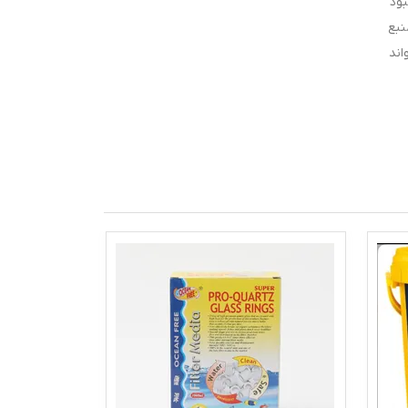
ز بهبود
نبع
اند