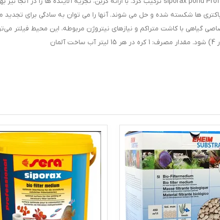
Professional، siporax mini Professional و siporax pond Professional ترکیب کرد. با ارائه کربن، تجزیه آلاینده ها را در آنجا نی
تری ها شکسته شده و حل می شوند. آنها را می توان به سادگی برای تجدید م
صاصی گیاهی با کاشت متراکم و نیازهای نیتروژن مربوطه، این محیط فیلتر می‌تو