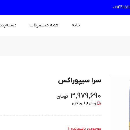
021442511
خانه
همه محصولات
دسته‌بند
سرا سیپوراکس
3,979,690
تومان
ارسال از
1
روز کاری
موجودی باقیمانده :1