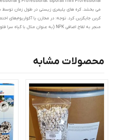
می بخشد. کره های پلیمری زیستی در طول زمان توسط باک
کربن جایگزین کرد. توجه: در مخازن یا آکواریوم‌های اخت
منجر به لقاح اضافی NPK (به عنوان مثال با گیاه سرا فلور 4) شود. مقدار مصرف: 1 کره در هر 15 لیتر آب ساخت آلمان
محصولات مشابه