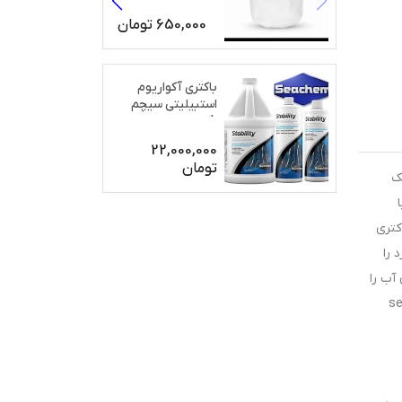
650,000
تومان
باکتری آکواریوم
استبیلیتی سیچم
2L
22,000,000
تومان
یکی برای حذف نیترات sera siporax Nitrate-minus Professional یک
کتری
 را
 آب را
sera si