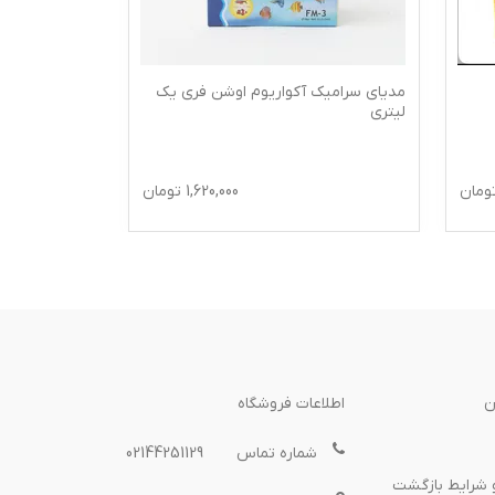
اوشن فری یک
مدیای گویچه ای آکواریوم آلیتا
1,620,000
تومان
350,000
تومان
ن
اطلاعات فروشگاه
شماره تماس
02144251129
 شرایط بازگشت