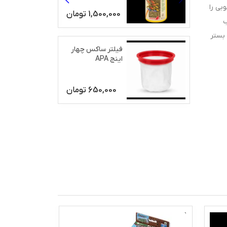
بی را
1,500,000
تومان
ب
 بستر
فیلتر ساکس چهار
اینج APA
650,000
تومان