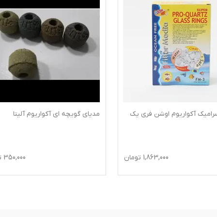
رامیک آکواریوم اوشن فری یک
مدیای گویچه ای آکواریوم آلیتا
1,863,000
تومان
350,000
ت