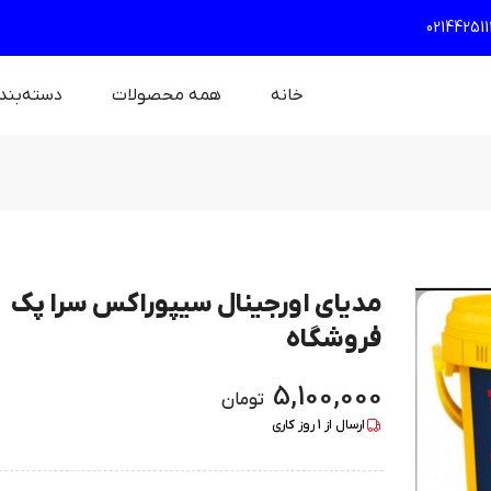
021442511
خانه
همه محصولات
دسته‌بند
مدیای اورجینال سیپوراکس سرا پک
فروشگاه
5,100,000
تومان
ارسال از
1
روز کاری