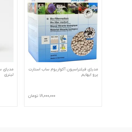
اتریکس
مدیای فیلتراسیون آکواریوم ساب استارت
مدیای س
پرو ایهایم
لیتری
2,64
تومان
18,000,000
تومان