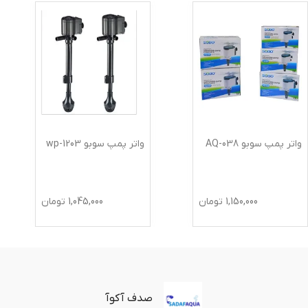
واتر پمپ سوبو AQ-038
واتر پمپ سوبو wp-1203
1,150,000
تومان
1,045,000
تومان
صدف آکوآ