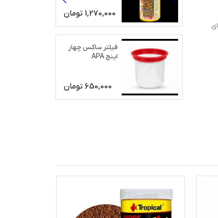
1,270,000
تومان
ای
فیلتر ساکس چهار
اینج APA
650,000
تومان