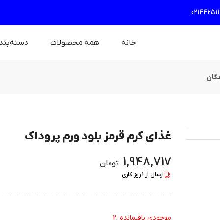
021442511
خانه
همه محصولات
دسته‌بند
دگان
غذای کرم قرمز بلود ورم پروداک
1,948,717
تومان
ارسال از
1
روز کاری
موجودی باقیمانده :2