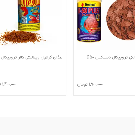
کی تروپیکال دیسکس D50
غذای گرانول ویتالیتی کالر تروپیکال
1,900,000
تومان
1,400,000
ت