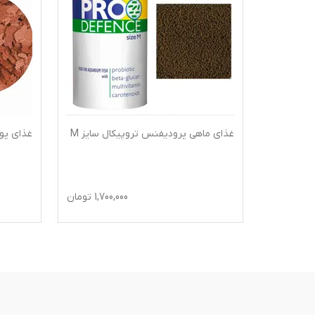
پیکال
غذای ماهی پرودیفنس تروپیکال سایز M
غذای پول
1,200
تومان
1,700,000
تومان