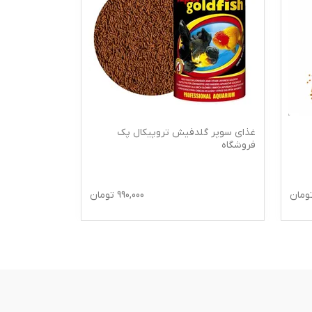
غذای سوپر گلدفیش تروپیکال پک
غذای دراید ف
فروشگاه
مناسب لاک پ
ومان
990,000
تومان