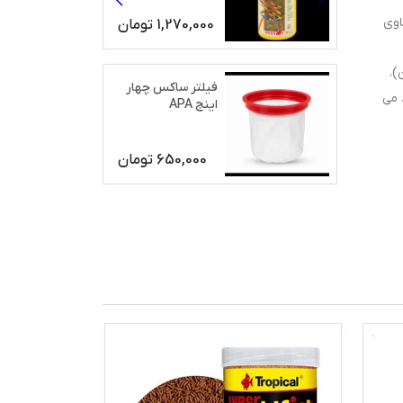
 حاوی
1,270,000
تومان
)،
فیلتر ساکس چهار
 می
اینج APA
650,000
تومان