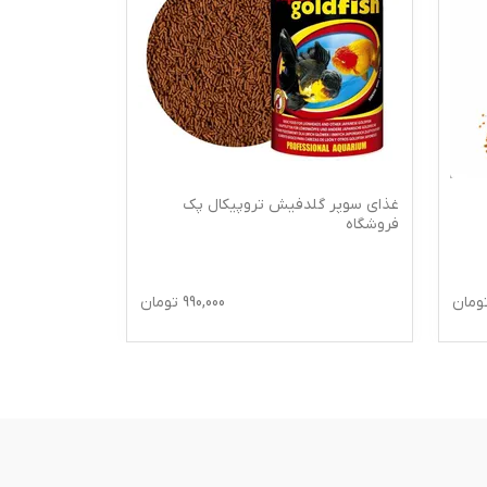
غذای سوپر گلدفیش تروپیکال پک
غذای دراید ف
فروشگاه
مناسب لاک پ
ومان
990,000
تومان