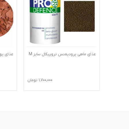
پیکال
غذای ماهی پرودیفنس تروپیکال سایز M
غذای پول
1,200
تومان
1,700,000
تومان