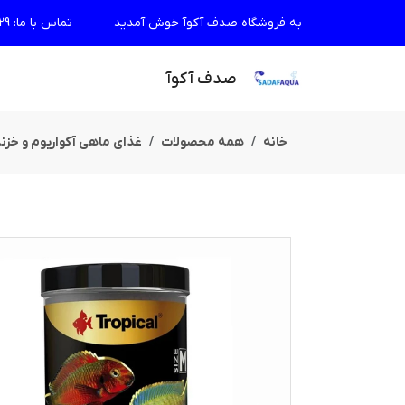
به فروشگاه صدف آکوآ خوش آمدید
تماس با ما
:
29
صدف آکوآ
خانه
همه محصولات
غذای ماهی آکواریوم و خزن