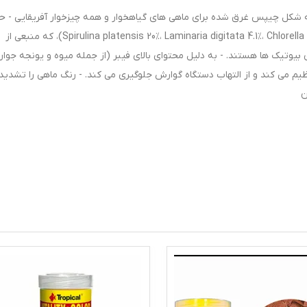
tropical Africa Herbivo - غذای نرم به شکل چیپس غرق شده برای ماهی های گیاهخوار و همه چیزخوار آفریقایی -
جلبک (Spirulina platensis 20٪، Laminaria digitata 4.1٪، Chlorella vulgaris 2.8٪، Lithothamnium calcareum 1.2٪)، که منبعی از
 بیوتیک ها هستند. - به دلیل محتوای بالای فیبر (از جمله میوه و یونجه جوان
م می کند و از التهاب دستگاه گوارش جلوگیری می کند. - رنگ ماهی را تشدید
ن