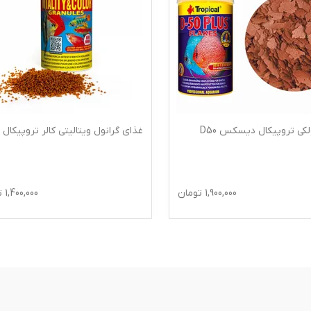
کی تروپیکال دیسکس D50
غذای گرانول ویتالیتی کالر تروپیکال
1,900,000
تومان
1,400,000
ت