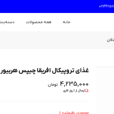
021442511
خانه
همه محصولات
دسته‌بند
دگان
غذای تروپیکال افریقا چیپس هربیور
4,235,000
تومان
ارسال از
1
روز کاری
موجودی باقیمانده :1