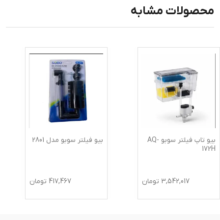
محصولات مشابه
بیو تاپ فیلتر سوبو AQ-
بیو فیلتر سوبو مدل 2801
172H
3,542,017
تومان
417,467
تومان