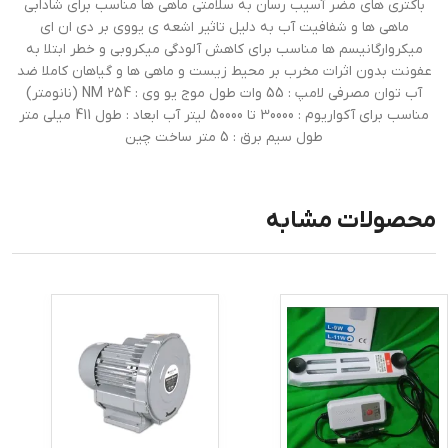
باکتری های مضر آسیب رسان به سلامتی ماهی ها مناسب برای شادابی
ماهی ها و شفافیت آب به دلیل تاثیر اشعه ی یووی بر دی ان ای
میکروارگانیسم ها مناسب برای کاهش آلودگی میکروبی و خطر ابتلا به
عفونت بدون اثرات مخرب بر محیط زیست و ماهی ها و گیاهان کاملا ضد
آب توان مصرفی لامپ : 55 وات طول موج یو وی : 254 NM (نانومتر)
مناسب برای آکواریوم : 30000 تا 50000 لیتر آب ابعاد : طول 411 میلی متر
طول سیم برق : 5 متر ساخت چین
محصولات مشابه