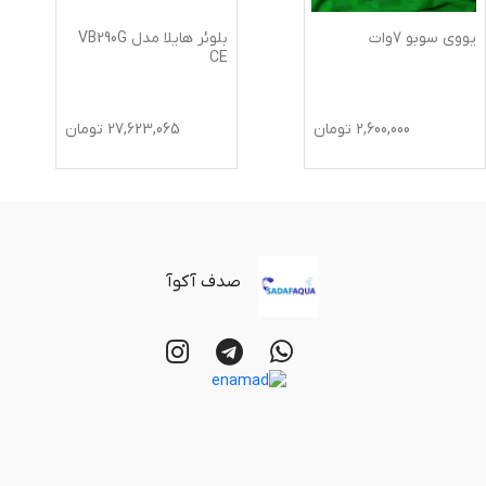
یووی سوبو 7وات
بلوئر هایلا مدل VB290G
CE
2,600,000
تومان
27,623,065
تومان
صدف آکوآ