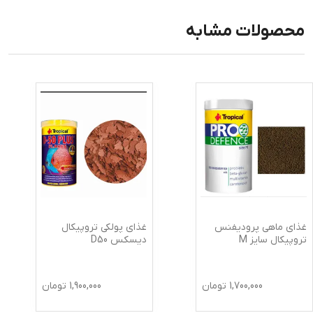
محصولات مشابه
غذای ماهی پرودیفنس
غذای پولکی تروپیکال
تروپیکال سایز M
دیسکس D50
1,700,000
تومان
1,900,000
تومان