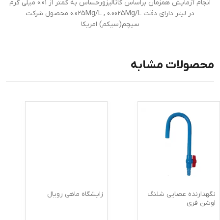
انجام آزمایش همزمان براساس کاتالیزورحساس به کمتر از 0.01 میلی گرم
در لیتر دارای دقت 0.025Mg/L , 0.0025Mg/L محصول شرکت
سیچم(سیکم) امریکا
محصولات مشابه
نگهدارنده عصایی شلنگ
زایشگاه ماهی رویال
اوشن فری