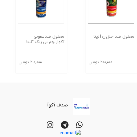
محلول ضد حلزون آلیتا
محلول ضدعفونی
آکواریوم بی رنگ آلیتا
200,000
تومان
210,000
تومان
صدف آکوآ