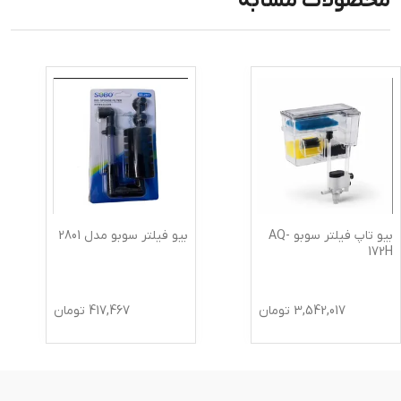
محصولات مشابه
بیو تاپ فیلتر سوبو AQ-
بیو فیلتر سوبو مدل 2801
172H
3,542,017
تومان
417,467
تومان