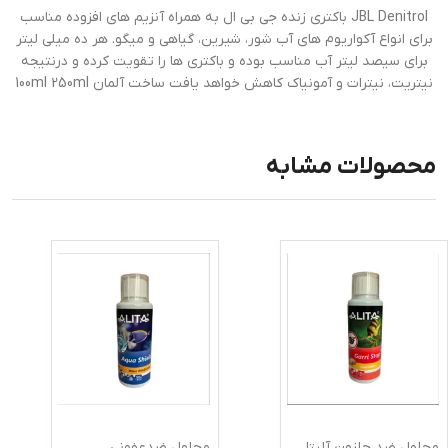
JBL Denitrol باکتری زنده جی بی ال به همراه آنزیم های افزوده مناسب
برای انواع آکواریوم های آب شور، شیرین، گیاهی و میگو. هر ده میلی لیتر
برای سیصد لیتر آب مناسب بوده و باکتری ها را تقویت کرده و درنتیجه
نیتریت، نیترات و آمونیاک کاهش خواهد یافت ساخت آلمان 100ml 250ml
محصولات مشابه
محلول ضد حلزون آلیتا
محلول ضدعفونی