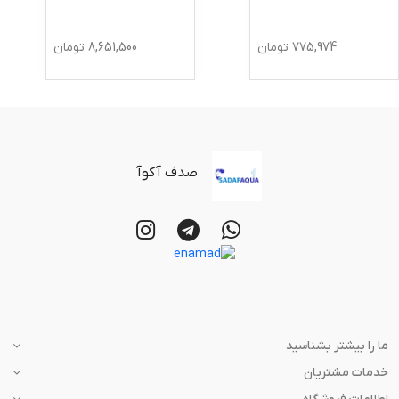
775,974
تومان
8,651,500
تومان
صدف آکوآ
ما را بیشتر بشناسید
خدمات مشتریان