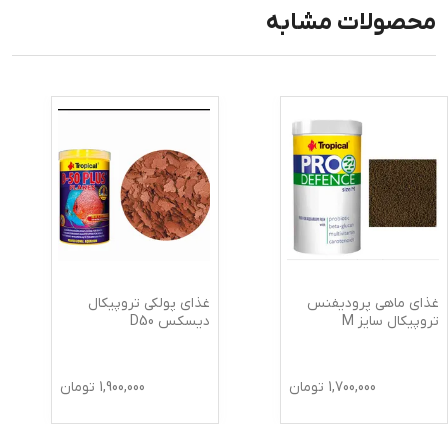
محصولات مشابه
غذای ماهی پرودیفنس
غذای پولکی تروپیکال
تروپیکال سایز M
دیسکس D50
1,700,000
تومان
1,900,000
تومان