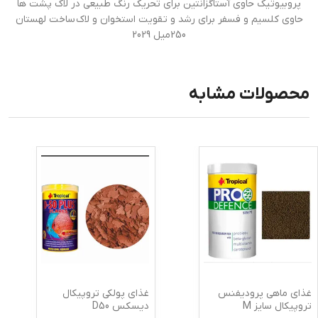
پروبیوتیک حاوی آستاگزانتین برای تحریک رنگ طبیعی در لاک پشت ها
حاوی کلسیم و فسفر برای رشد و تقویت استخوان و لاک ساخت لهستان
250میل 2029
محصولات مشابه
غذای ماهی پرودیفنس
غذای پولکی تروپیکال
تروپیکال سایز M
دیسکس D50