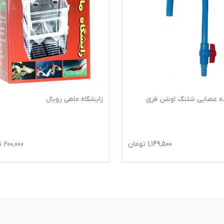
ده عصایی شلنگ اوشن فری
زایشگاه ماهی رویال
1,149,500
تومان
200,000
ت