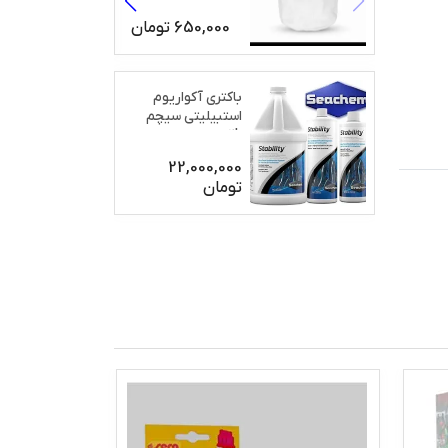
650,000
تومان
باکتری آکواریوم
استبیلیتی سیچم
2L
22,000,000
تومان