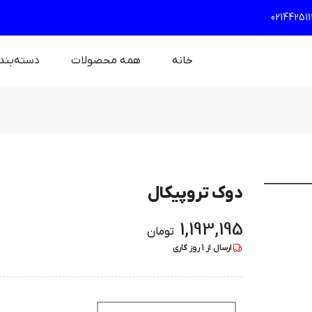
021442511
خانه
همه محصولات
دسته‌بند
دوک تروپیکال
1,193,195
تومان
ارسال از
1
روز کاری