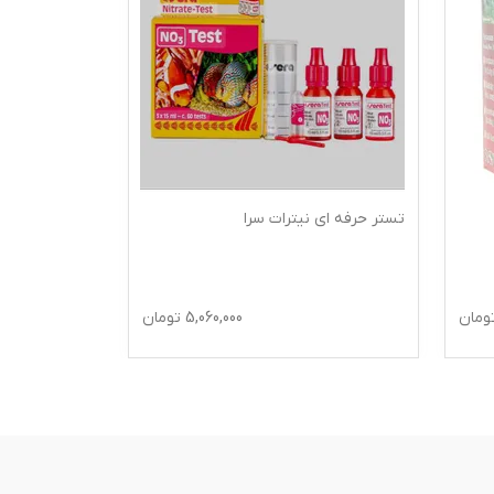
تستر حرفه ای نیترات سرا
تستر حرفه ای 
5.0
ومان
5,060,000
تومان