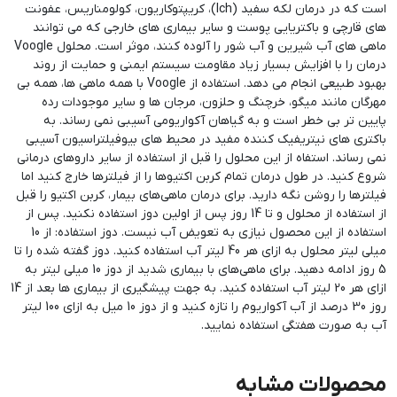
است که در درمان لکه سفید (Ich)، کریپتوکاریون، کولومناریس، عفونت
های قارچی و باکتریایی پوست و سایر بیماری های خارجی که می توانند
ماهی های آب شیرین و آب شور را آلوده کنند، موثر است. محلول Voogle
درمان را با افزایش بسیار زیاد مقاومت سیستم ایمنی و حمایت از روند
بهبود طبیعی انجام می دهد. استفاده از Voogle با همه ماهی ها، همه بی
مهرگان مانند میگو، خرچنگ و حلزون، مرجان ها و سایر موجودات رده
پایین تر بی خطر است و به گیاهان آکواریومی آسیبی نمی رساند. به
باکتری های نیتریفیک کننده مفید در محیط های بیوفیلتراسیون آسیبی
نمی رساند. استفاه از این محلول را قبل از استفاده از سایر دارو‌های درمانی
شروع کنید. در طول درمان تمام کربن اکتیو‌ها را از فیلترها خارج کنید اما
فیلترها را روشن نگه دارید. برای درمان ماهی‌های بیمار، کربن اکتیو را قبل
از استفاده از محلول و تا 14 روز پس از اولین دوز استفاده نکنید. پس از
استفاده از این محصول نیازی به تعویض آب نیست. دوز استفاده: از 10
میلی لیتر محلول به ازای هر 40 لیتر آب استفاده کنید. دوز گفته شده را تا
5 روز ادامه دهید. برای ماهی‌های با بیماری شدید از دوز 10 میلی لیتر به
ازای هر 20 لیتر آب استفاده کنید. به جهت پیشگیری از بیماری ها بعد از 14
روز 30 درصد از آب آکواریوم را تازه کنید و از دوز 10 میل به ازای 100 لیتر
آب به صورت هفتگی استفاده نمایید.
محصولات مشابه