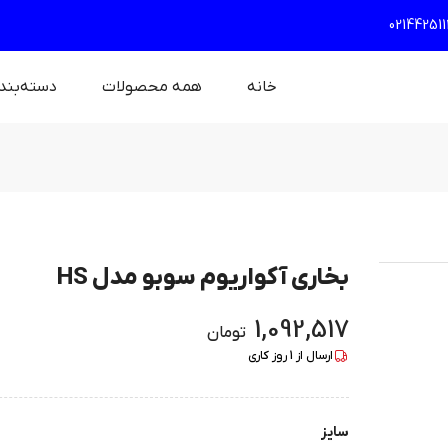
021442511
خانه
همه محصولات
دسته‌بند
بخاری آکواریوم سوبو مدل HS
1,092,517
تومان
ارسال از
1
روز کاری
سایز