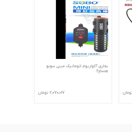
بخاری آکواریوم اتوماتیک مینی سوبو
بخاری مینی سوبو مد
fy100w
ومان
2,070,017
تومان