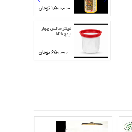
1,500,000
تومان
فیلتر ساکس چهار
اینج APA
650,000
تومان