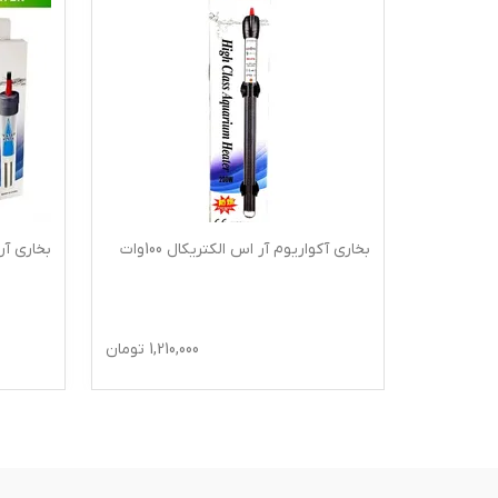
ات
بخاری آکواریوم آر اس الکتریکال 100وات
بخاری آر ا
1,32
تومان
1,210,000
تومان