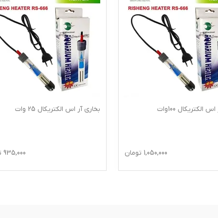
س الکتریکال 100وات
بخاری آر اس الکتریکال 25 وات
1,050,000
تومان
935,000
ت