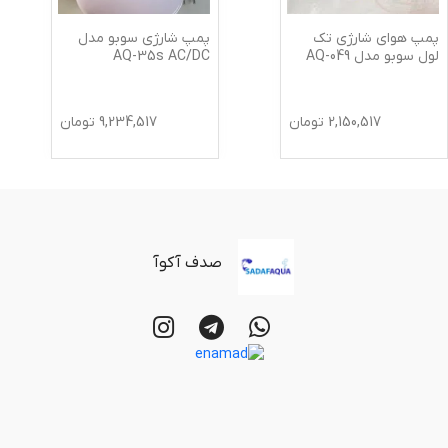
پمپ هوای شارژی تک
پمپ شارژی سوبو مدل
لول سوبو مدل AQ-049
AQ-35s AC/DC
2,150,517
تومان
9,234,517
تومان
صدف آکوآ