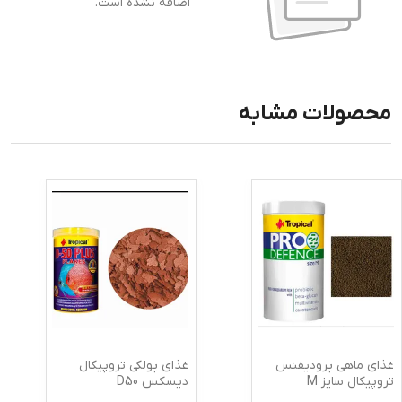
اضافه نشده است.
محصولات مشابه
غذای ماهی پرودیفنس
غذای پولکی تروپیکال
تروپیکال سایز M
دیسکس D50