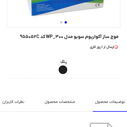
موج ساز آکواریوم سوبو مدل WP_300 کد 955052C
ارسال از
1
روز کاری
رنگ
توضیحات محصول
مشخصات محصول
نظرات کاربران