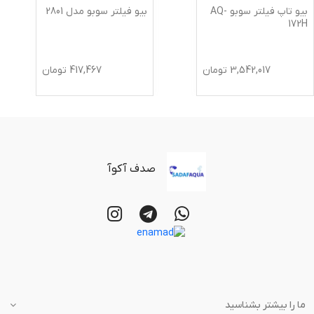
بیو تاپ فیلتر سوبو AQ-
بیو فیلتر سوبو مدل 2801
172H
3,542,017
تومان
417,467
تومان
صدف آکوآ
ما را بیشتر بشناسید