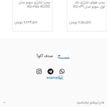
پمپ هوای شارژی تک
پمپ شارژی سوبو مدل
لول سوبو مدل AQ-049
AQ-35s AC/DC
2,150,517
تومان
9,234,517
تومان
صدف آکوآ
ما را بیشتر بشناسید