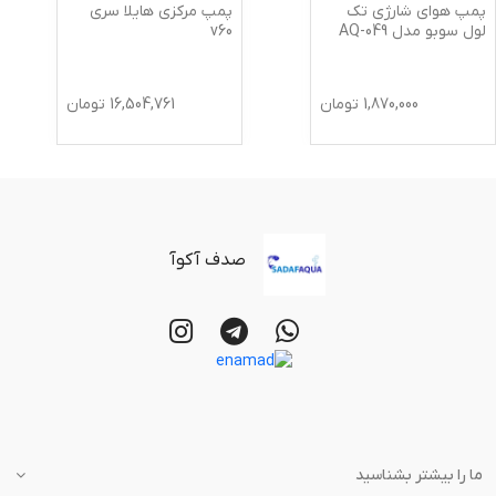
پمپ هوای شارژی تک
پمپ مرکزی هایلا سری
لول سوبو مدل AQ-049
v60
1,870,000
تومان
16,504,761
تومان
صدف آکوآ
ما را بیشتر بشناسید