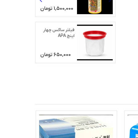
1,500,000
تومان
فیلتر ساکس چهار
اینج APA
650,000
تومان