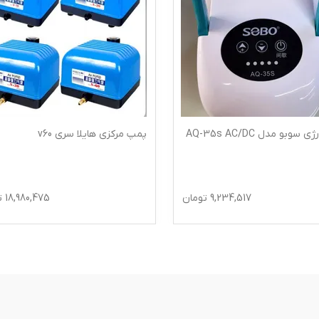
وبو مدل AQ-35s AC/DC
پمپ مرکزی هایلا سری v60
9,234,517
تومان
18,980,475
ت