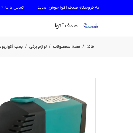
به فروشگاه صدف آکوآ خوش آمدید
تماس با ما
:
29
صدف آکوآ
خانه
همه محصولات
لوازم برقی
پمپ آکواریوم