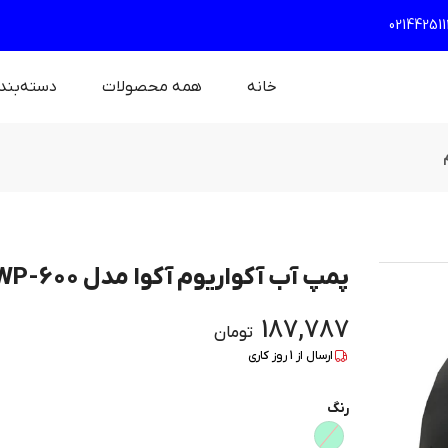
021442511
خانه
همه محصولات
دسته‌بند
پمپ آب آکواریوم آکوا مدل AWP-600
187,787
تومان
ارسال از
1
روز کاری
رنگ