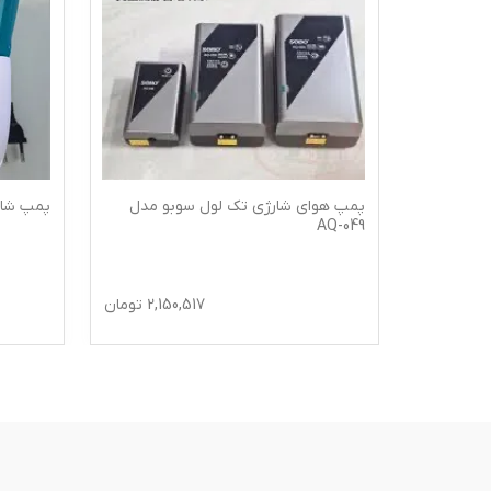
A
پمپ هوای شارژی تک لول سوبو مدل
پمپ شارژی س
AQ-049
4,10
تومان
2,150,517
تومان