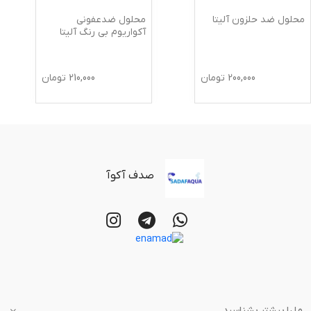
محلول ضد حلزون آلیتا
محلول ضدعفونی
آکواریوم بی رنگ آلیتا
200,000
تومان
210,000
تومان
صدف آکوآ
ما را بیشتر بشناسید