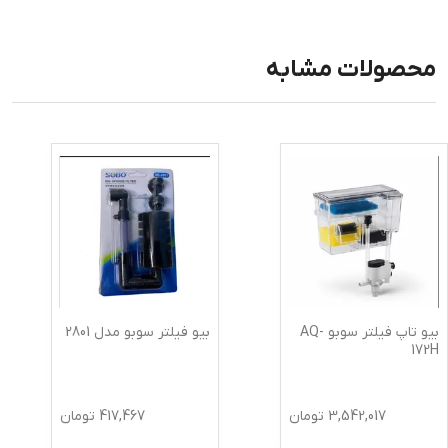
محصولات مشابه
بیو تاپ فیلتر سوبو AQ-
بیو فیلتر سوبو مدل 2801
172H
3,542,017
تومان
417,467
تومان