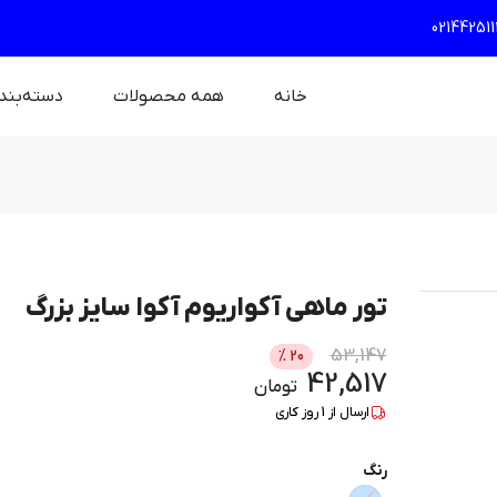
021442511
خانه
همه محصولات
دسته‌بند
تور ماهی آکواریوم آکوا سایز بزرگ
53,147
%
20
42,517
تومان
ارسال از
1
روز کاری
رنگ