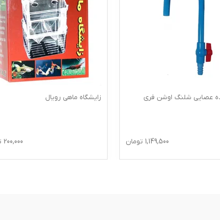
ده عصایی شلنگ اوشن فری
زایشگاه ماهی رویال
1,149,500
تومان
200,000
ت