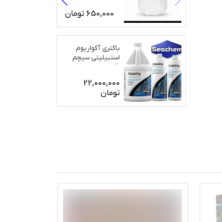
650,000
تومان
باکتری آکواریوم
استبیلیتی سیچم
2L
22,000,000
تومان