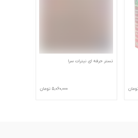
تستر حرفه ای نیترات سرا
تستر حرفه ای 
5.0
ومان
5,060,000
تومان