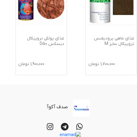
غذای ماهی پرودیفنس
غذای پولکی تروپیکال
تروپیکال سایز M
دیسکس D50
1,700,000
تومان
1,900,000
تومان
صدف آکوآ