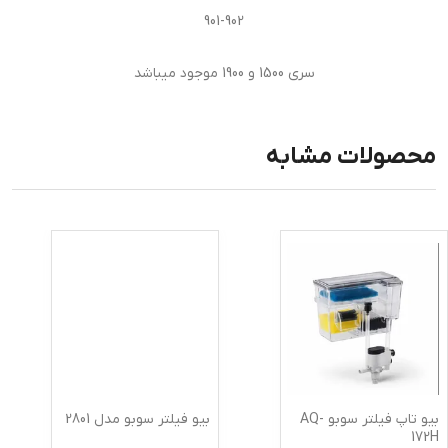
901-902
سری 1500 و 1900 موجود میباشد
محصولات مشابه
بیو تاپ فیلتر سوبو AQ-
بیو فیلتر سوبو مدل 2801
172H