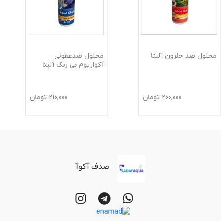
محلول ضد حلزون آلیتا
محلول ضدعفونی
آکواریوم بی رنگ آلیتا
200,000
تومان
210,000
تومان
صدف آکوآ