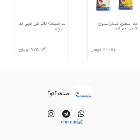
پد اسفنج فیلتراسیون
پد شیشه پاک کن الجی پد
آکواریوم RS
سیچم
199,650
تومان
775,974
تومان
صدف آکوآ