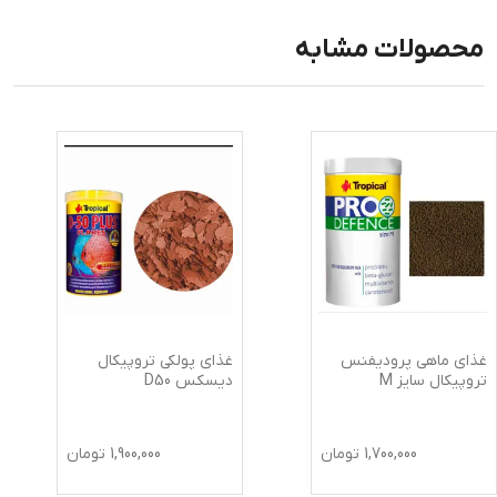
محصولات مشابه
غذای ماهی پرودیفنس
غذای پولکی تروپیکال
تروپیکال سایز M
دیسکس D50
1,700,000
تومان
1,900,000
تومان