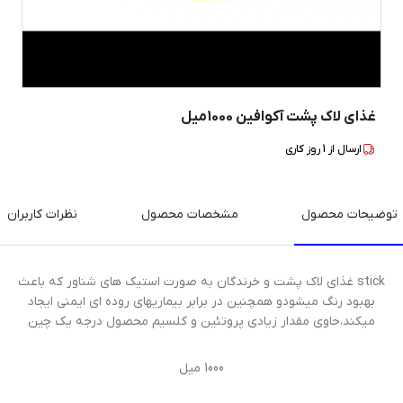
غذای لاک پشت آکوافین 1000میل
ارسال از
1
روز کاری
توضیحات محصول
مشخصات محصول
نظرات کاربران
stick غذای لاک پشت و خرندگان به صورت استیک های شناور که باعث
بهبود رنگ میشودو همچنین در برابر بیماریهای روده ای ایمنی ایجاد
میکند،حاوی مقدار زیادی پروتئین و کلسیم محصول درجه یک چین
1000 میل