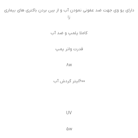
دارای یو وی جهت ضد عفونی نمودن آب و از بین بردن باکتری های بیماری
زا
کاملا پلمپ و ضد آب
قدرت واتر پمپ
8w
600لیتر گردش آب
UV
5w